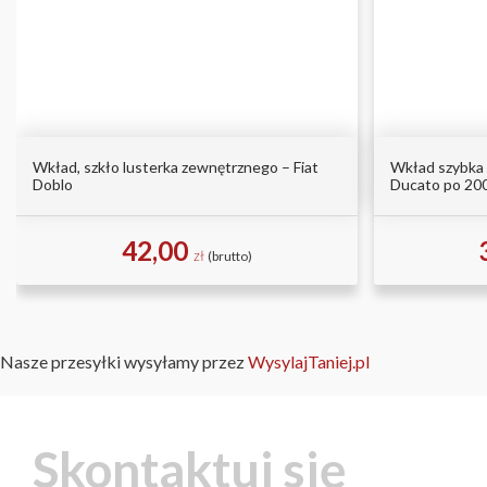
Wkład, szkło lusterka zewnętrznego – Fiat
Wkład szybka s
Doblo
Ducato po 20
42,00
zł
(brutto)
Nasze przesyłki wysyłamy przez
WysylajTaniej.pl
Skontaktuj się