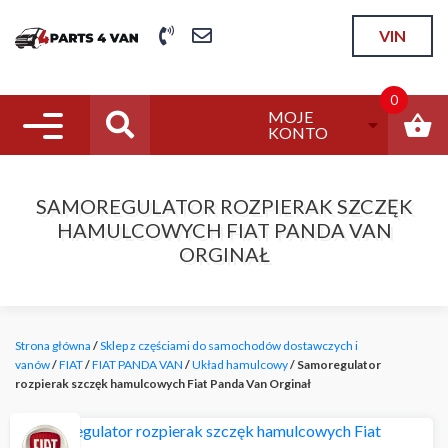
VIN
0
MOJE
Nawigacja mobilna
KONTO
SAMOREGULATOR ROZPIERAK SZCZĘK
HAMULCOWYCH FIAT PANDA VAN
ORGINAŁ
Strona główna
/
Sklep z częściami do samochodów dostawczych i
vanów
/
FIAT
/
FIAT PANDA VAN
/
Układ hamulcowy
/ Samoregulator
rozpierak szczęk hamulcowych Fiat Panda Van Orginał