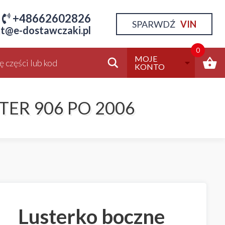
+48662602826
SPARWDŹ
VIN
t@e-dostawczaki.pl
0
MOJE
KONTO
ER 906 PO 2006
Lusterko boczne