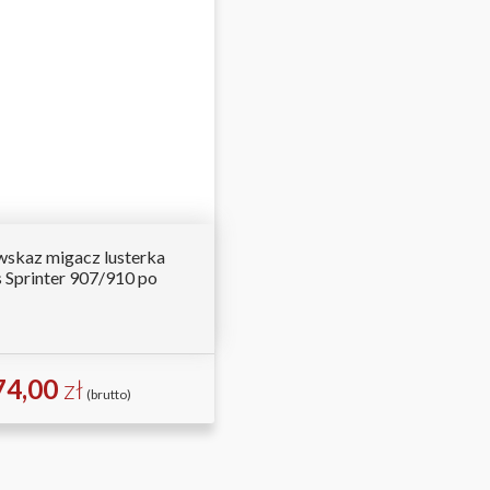
skaz migacz lusterka
Sprinter 907/910 po
74,00
zł
(brutto)