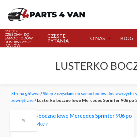
SKLEP Z
CZĘŚCIAMI DO
CZĘSTE
O NAS
BLOG
SAMOCHODÓW
PYTANIA
DOSTAWCZYCH
I VANÓW
LUSTERKO BOCZ
Strona główna
/
Sklep z częściami do samochodów dostawczych i
zewnętrzne
/ Lusterko boczne lewe Mercedes Sprinter 906 po 