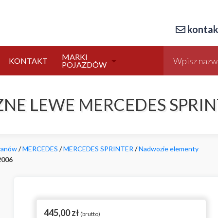
kontak
MARKI
KONTAKT
POJAZDÓW
NE LEWE MERCEDES SPRINT
 vanów
/
MERCEDES
/
MERCEDES SPRINTER
/
Nadwozie elementy
2006
445,00
zł
(brutto)